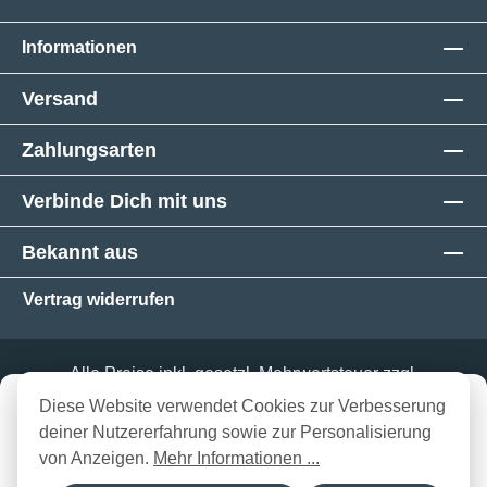
Informationen
Versand
Zahlungsarten
Verbinde Dich mit uns
Bekannt aus
Vertrag widerrufen
Alle Preise inkl. gesetzl. Mehrwertsteuer zzgl.
Versandkosten
und ggf. Nachnahmegebühren, wenn
in 3-5 Werktagen bei dir
Diese Website verwendet Cookies zur Verbesserung
nicht anders angegeben.
Produkt Anzahl: Gib den gewünschten Wert ein oder benutze die Schaltflächen
deiner Nutzererfahrung sowie zur Personalisierung
In den Warenkorb
© 2026 Tiergarten - Alle Rechte vorbehalten.
von Anzeigen.
Mehr Informationen ...