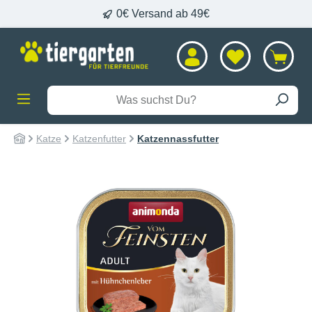
0€ Versand ab 49€
alt springen
Katze
Katzenfutter
Katzennassfutter
Bildergalerie überspringen