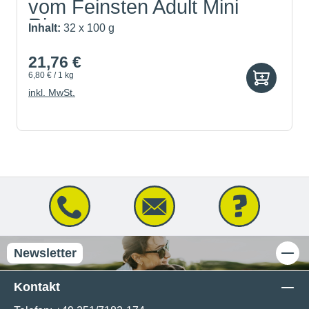
vom Feinsten Adult Mini
Rin...
Inhalt:
32 x 100 g
21,76 €
6,80 € / 1 kg
inkl. MwSt.
Newsletter
Kontakt