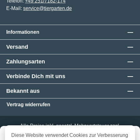
Telefon:
+49 251/7182-174
E-Mail:
service@tiergarten.de
Informationen
Versand
Zahlungsarten
Verbinde Dich mit uns
Bekannt aus
Vertrag widerrufen
Alle Preise inkl. gesetzl. Mehrwertsteuer zzgl.
Versandkosten
und ggf. Nachnahmegebühren, wenn
in 3-5 Werktagen bei dir
Diese Website verwendet Cookies zur Verbesserung