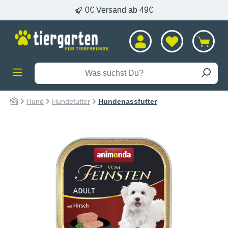
0€ Versand ab 49€
alt springen
Hund
Hundefutter
Hundenassfutter
Bildergalerie überspringen