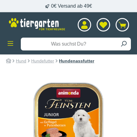
0€ Versand ab 49€
alt springen
Hund
Hundefutter
Hundenassfutter
Bildergalerie überspringen