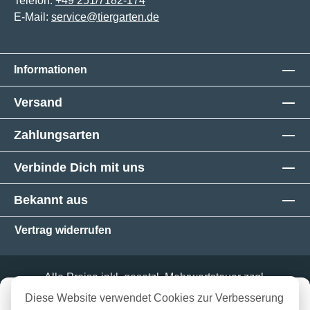
Telefon:
+49 251/7182-174
E-Mail:
service@tiergarten.de
Informationen
Versand
Zahlungsarten
Verbinde Dich mit uns
Bekannt aus
Vertrag widerrufen
Alle Preise inkl. gesetzl. Mehrwertsteuer zzgl.
Versandkosten
und ggf. Nachnahmegebühren, wenn
in 3-5 Werktagen bei dir
Diese Website verwendet Cookies zur Verbesserung