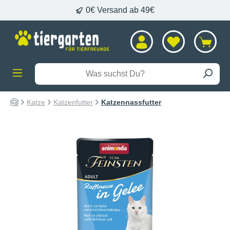
0€ Versand ab 49€
alt springen
Katze
Katzenfutter
Katzennassfutter
Bildergalerie überspringen