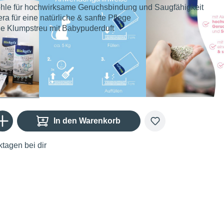
ohle für hochwirksame Geruchsbindung und Saugfähigkeit
era für eine natürliche & sanfte Pflege
ge Klumpstreu mit Babypuderduft
€
Gib den gewünschten Wert ein oder benutze die Schaltflächen um die Anzahl zu er
In den Warenkorb
tagen bei dir