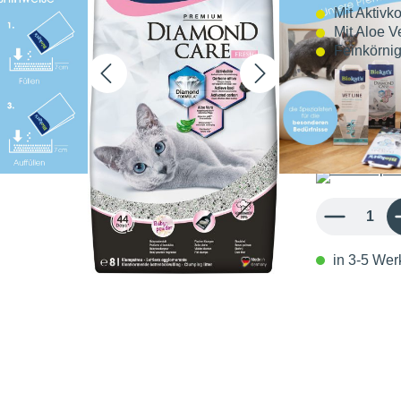
Mit Aktivk
Mit Aloe V
Feinkörni
11,87 
1,48 € / 1 l
inkl. MwSt.
Produkt Anzahl: 
in 3-5 Werk