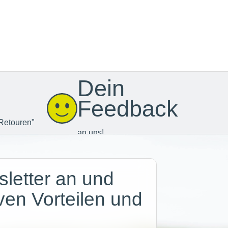
Dein
Feedback
Retouren"
an uns!
letter an und
iven Vorteilen und