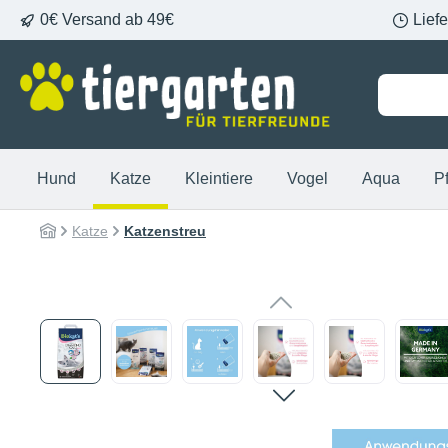
0€ Versand ab 49€
Lief
springen
Zur Hauptnavigation springen
Hund
Katze
Kleintiere
Vogel
Aqua
P
Katze
Katzenstreu
Bildergalerie überspringen