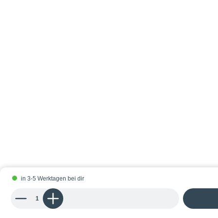
in 3-5 Werktagen bei dir
Produkt Anzahl: Gib den gewünschten Wert ein oder benutze die Schaltflächen