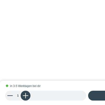
in 3-5 Werktagen bei dir
Produkt Anzahl: Gib den gewünschten Wert ein oder benutze die Schaltflächen