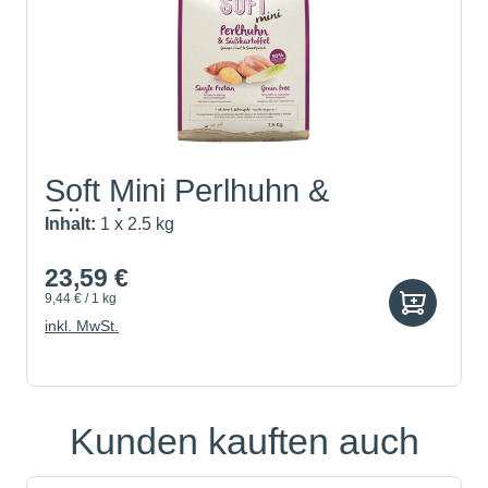
Soft Mini Perlhuhn &
Süsska...
Inhalt:
1 x 2.5 kg
23,59 €
9,44 € / 1 kg
inkl. MwSt.
Kunden kauften auch
Produktgalerie überspringen