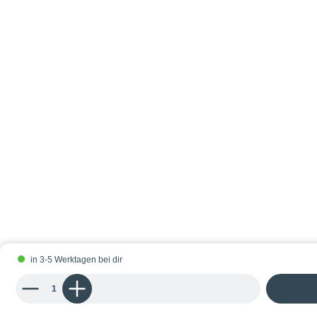
in 3-5 Werktagen bei dir
Produkt Anzahl: Gib den gewünschten Wert ein oder benutze die Schaltflächen