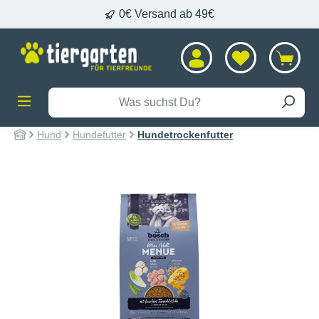
0€ Versand ab 49€
alt springen
Hund
Hundefutter
Hundetrockenfutter
Bildergalerie überspringen