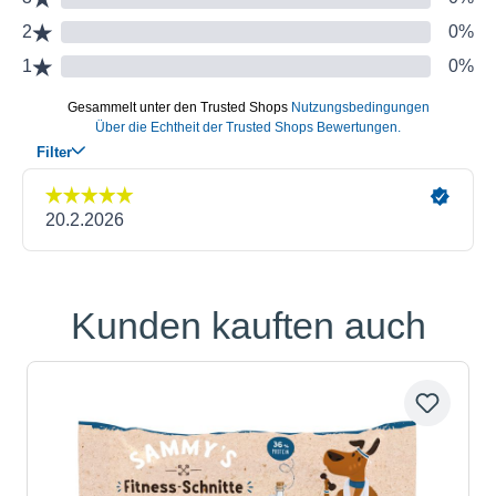
Kunden kauften auch
Produktgalerie überspringen