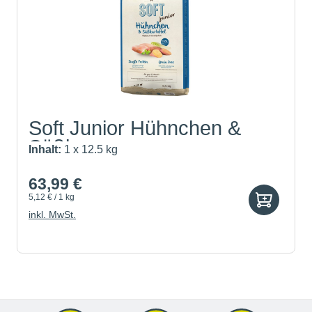
Soft Junior Hühnchen &
Süßk...
Inhalt:
1 x 12.5 kg
63,99 €
5,12 € / 1 kg
inkl. MwSt.