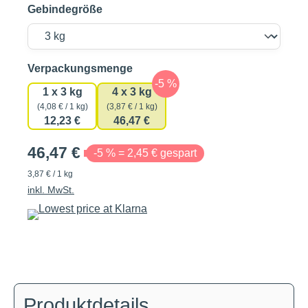
Gebindegröße
auswählen
Verpackungsmenge
1 x 3 kg
4 x 3 kg
(4,08 € / 1 kg)
(3,87 € / 1 kg)
12,23 €
46,47 €
46,47 €
-5 % = 2,45 € gespart
3,87 € / 1 kg
inkl. MwSt.
Produktdetails