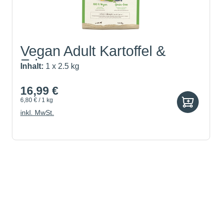
Vegan Adult Kartoffel &
Erbsen
Inhalt:
1 x 2.5 kg
16,99 €
6,80 € / 1 kg
inkl. MwSt.