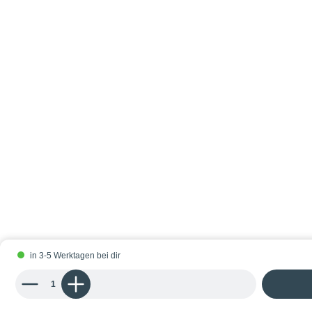
in 3-5 Werktagen bei dir
Produkt Anzahl: Gib den gewünschten Wert ein oder benutze die Schaltflächen