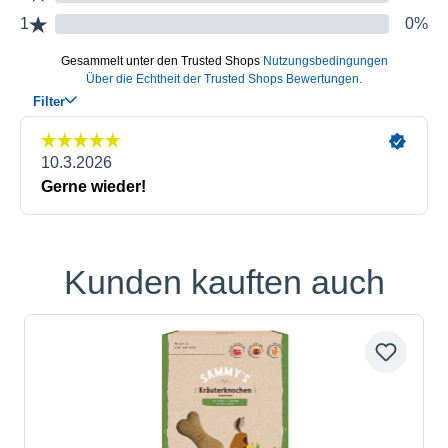
Kunden kauften auch
Produktgalerie überspringen