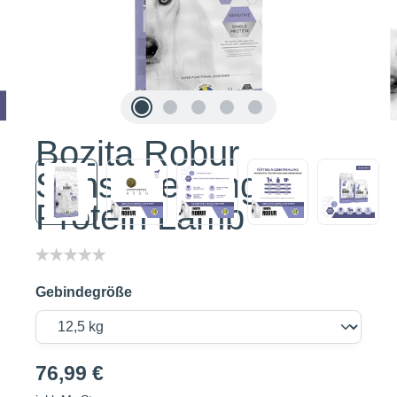
Bozita Robur
Sensitive Single
Protein Lamb
Gebindegröße
76,99 €