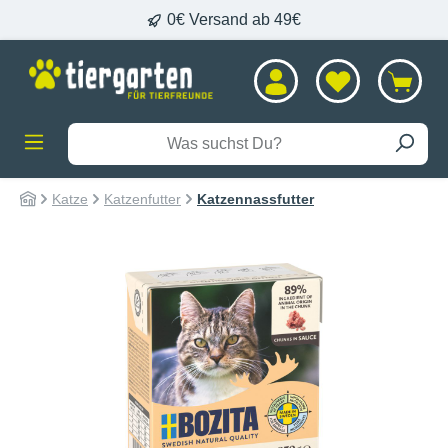
0€ Versand ab 49€
alt springen
Katze
Katzenfutter
Katzennassfutter
Bildergalerie überspringen