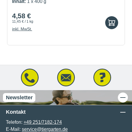
Inhalt:
1 x 400 g
4,58 €
11,45 € / 1 kg
inkl. MwSt.
Newsletter
Kontakt
Telefon:
+49 251/7182-174
E-Mail:
service@tiergarten.de