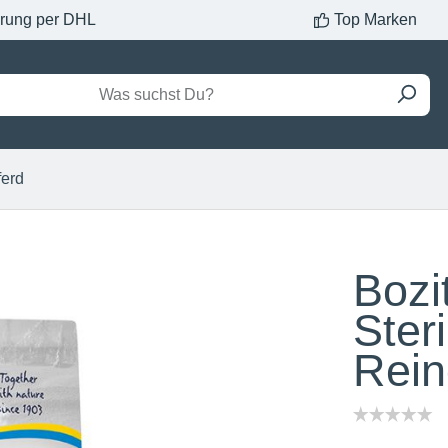
erung per DHL
Top Marken
ferd
Bozi
Ster
Rein