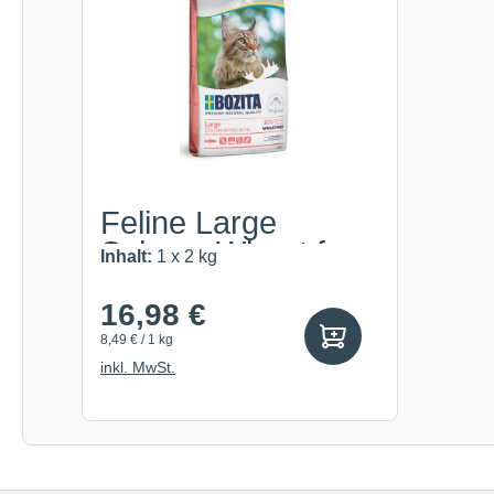
Feline Large
Salmon Wheat free
Inhalt:
1 x 2 kg
16,98 €
8,49 € / 1 kg
inkl. MwSt.