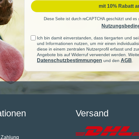
mit 10% Rabatt 
Diese Seite ist durch reCAPTCHA geschützt und es 
Nutzungsbedin
Ich bin damit einverstanden, dass tiergarten und 
und Informationen nutzen, um mir einen individuali
diese in einem zentralen Nutzerprofil erfasst und z
Angebote bis auf Widerruf verwendet werden. Weite
Datenschutzbestimmungen
AGB
und den
.
ationen
Versand
 Zahlung