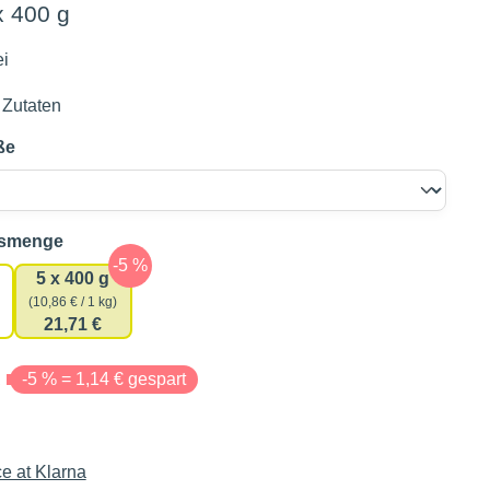
x 400 g
ei
 Zutaten
ße
auswählen
gsmenge
5 x 400 g
(10,86 € / 1 kg)
21,71 €
€
-5 % = 1,14 € gespart