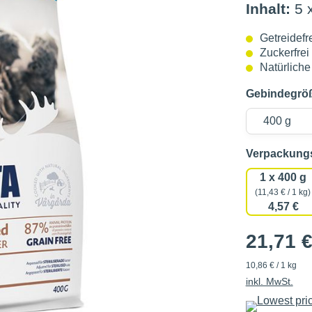
Inhalt:
5 
Getreidefr
Zuckerfrei
Natürliche
Gebindegrö
Verpackun
1 x 400 g
(11,43 € / 1 kg)
4,57 €
21,71 
10,86 € / 1 kg
inkl. MwSt.