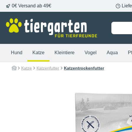
0€ Versand ab 49€
Lief
springen
Zur Hauptnavigation springen
Hund
Katze
Kleintiere
Vogel
Aqua
P
Katze
Katzenfutter
Katzentrockenfutter
Bildergalerie überspringen