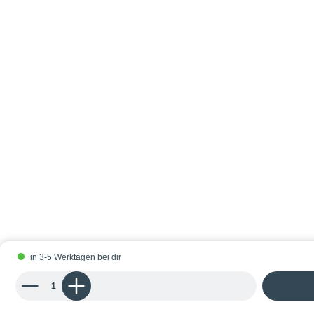
in 3-5 Werktagen bei dir
Produkt Anzahl: Gib den gewünschten Wert ein oder benutze die Schaltflächen