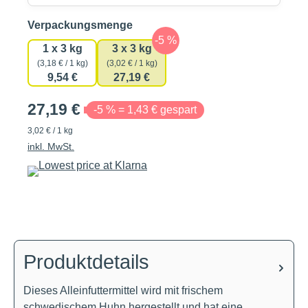
auswählen
Verpackungsmenge
1 x 3 kg
3 x 3 kg
(3,18 € / 1 kg)
(3,02 € / 1 kg)
9,54 €
27,19 €
27,19 €
-5 % = 1,43 € gespart
3,02 € / 1 kg
inkl. MwSt.
Produktdetails
Dieses Alleinfuttermittel wird mit frischem
schwedischem Huhn hergestellt und hat eine