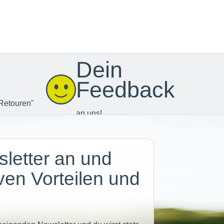
Dein
Feedback
Retouren"
an uns!
letter an und
iven Vorteilen und