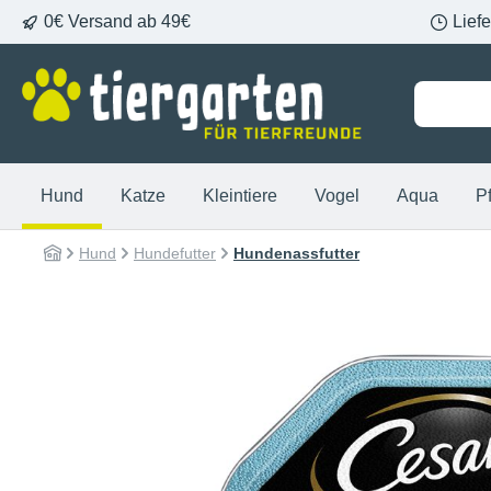
0€ Versand ab 49€
Lief
springen
Zur Hauptnavigation springen
Hund
Katze
Kleintiere
Vogel
Aqua
P
Hund
Hundefutter
Hundenassfutter
Bildergalerie überspringen