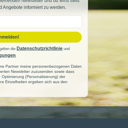
heinenden Newsletter und du wirst stets
d Angebote informiert zu werden.
sse
anmelden!
Datenschutzrichtlinie
gelten die
und
gungen
.
seine Partner meine personenbezogenen Daten
sierten Newsletter zuzusenden sowie dass
ur Optimierung (Personalisierung) der
re Einzelheiten ergeben sich aus den