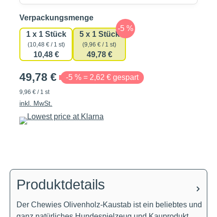
auswählen
Verpackungsmenge
1 x 1 Stück
5 x 1 Stück
(10,48 € / 1 st)
(9,96 € / 1 st)
10,48 €
49,78 €
49,78 €
-5 % = 2,62 € gespart
9,96 € / 1 st
inkl. MwSt.
Produktdetails
Der Chewies Olivenholz-Kaustab ist ein beliebtes und
ganz natürliches Hundespielzeug und Kauprodukt