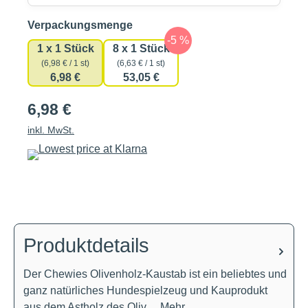
auswählen
Verpackungsmenge
1 x 1 Stück
8 x 1 Stück
(6,98 € / 1 st)
(6,63 € / 1 st)
6,98 €
53,05 €
6,98 €
inkl. MwSt.
Produktdetails
Der Chewies Olivenholz-Kaustab ist ein beliebtes und
ganz natürliches Hundespielzeug und Kauprodukt
aus dem Astholz des Oliv…
Mehr