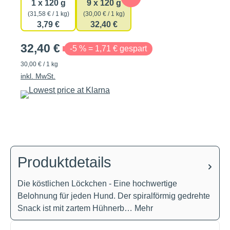
1 x 120 g
9 x 120 g
(31,58 € / 1 kg)
(30,00 € / 1 kg)
3,79 €
32,40 €
32,40 €
-5 % = 1,71 € gespart
30,00 € / 1 kg
inkl. MwSt.
Produktdetails
Die köstlichen Löckchen - Eine hochwertige
Belohnung für jeden Hund. Der spiralförmig gedrehte
Snack ist mit zartem Hühnerb…
Mehr