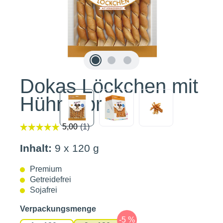
Dokas Löckchen mit
Hühnerbrust
Inhalt:
9 x 120 g
Premium
Getreidefrei
Sojafrei
auswählen
Verpackungsmenge