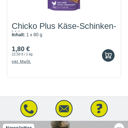
Chicko Plus Käse-Schinken-
W...
Inhalt:
1 x 80 g
1,80 €
22,50 € / 1 kg
inkl. MwSt.
Newsletter