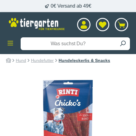
0€ Versand ab 49€
alt springen
Hund
Hundefutter
Hundeleckerlis & Snacks
Bildergalerie überspringen