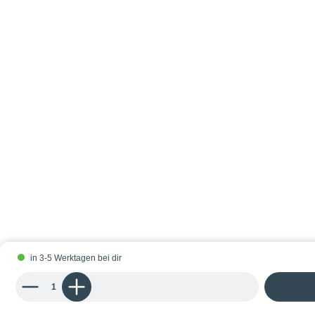
in 3-5 Werktagen bei dir
Produkt Anzahl: Gib den gewünschten Wert ein oder benutze die Schaltflächen