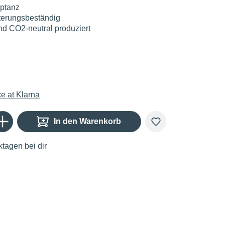
ptanz
terungsbeständig
nd CO2-neutral produziert
€
Gib den gewünschten Wert ein oder benutze die Schaltflächen um die Anzahl zu er
In den Warenkorb
tagen bei dir