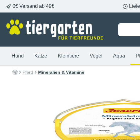
0€ Versand ab 49€
Lief
springen
Zur Hauptnavigation springen
Hund
Katze
Kleintiere
Vogel
Aqua
P
Pferd
Mineralien & Vitamine
Bildergalerie überspringen