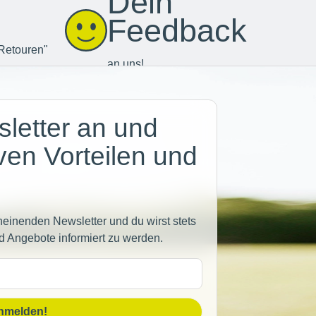
Dein
Feedback
Retouren"
an uns!
letter an und
iven Vorteilen und
heinenden Newsletter und du wirst stets
d Angebote informiert zu werden.
sse
anmelden!