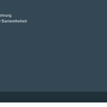
lehrung
 Barrierefreiheit
wertsteuer zzgl.
Versandkosten
und ggf. Nachnahmegebühren, w