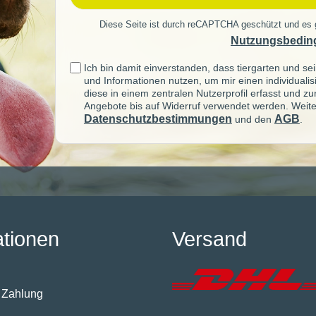
Diese Seite ist durch reCAPTCHA geschützt und es 
Nutzungsbedin
Ich bin damit einverstanden, dass tiergarten und 
und Informationen nutzen, um mir einen individuali
diese in einem zentralen Nutzerprofil erfasst und z
Angebote bis auf Widerruf verwendet werden. Weite
Datenschutzbestimmungen
AGB
und den
.
ationen
Versand
 Zahlung