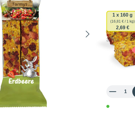
Verpackun
1 x 160 g
(16,81 € / 1 kg)
2,69 €
3,79 €
2,69 €
16,81 € / 1 kg
inkl. MwSt.
Produkt Anzahl: 
in 3-5 Werk