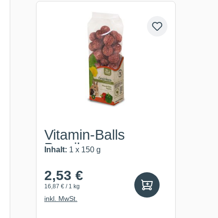
Produktgalerie überspringen
Vitamin-Balls
Paprika
Inhalt:
1 x 150 g
2,53 €
16,87 € / 1 kg
inkl. MwSt.