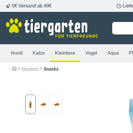
0€ Versand ab 49€
Lief
springen
Zur Hauptnavigation springen
Hund
Katze
Kleintiere
Vogel
Aqua
P
Kleintiere
Snacks
Bildergalerie überspringen