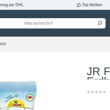
erung per DHL
Top Marken
ferd
JR 
Erdb
Inhalt:
1 