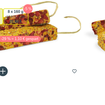
auswählen
gsmenge
8 x 160 g
(15,97 € / 1 kg)
20,44 €
-29 % = 1,10 € gespart
Gib den gewünschten Wert ein oder benutze die Schaltflächen um die Anzahl zu er
In den Warenkorb
tagen bei dir