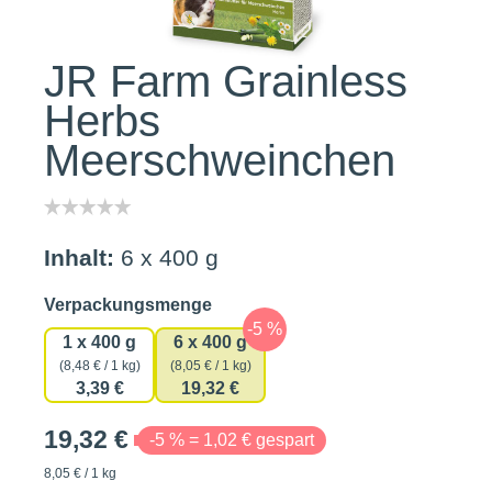
JR Farm Grainless
Herbs
Meerschweinchen
Inhalt:
6 x 400 g
auswählen
Verpackungsmenge
1 x 400 g
6 x 400 g
(8,48 € / 1 kg)
(8,05 € / 1 kg)
3,39 €
19,32 €
19,32 €
-5 % = 1,02 € gespart
8,05 € / 1 kg