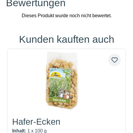
Bewertungen
Kunden kauften auch
Produktgalerie überspringen
Hafer-Ecken
Inhalt:
1 x 100 g