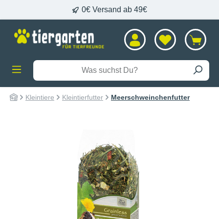
0€ Versand ab 49€
alt springen
Kleintiere
Kleintierfutter
Meerschweinchenfutter
Bildergalerie überspringen