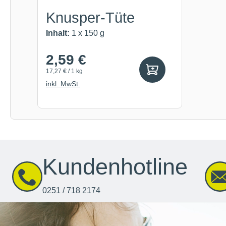
Knusper-Tüte
Inhalt:
1 x 150 g
2,59 €
17,27 € / 1 kg
inkl. MwSt.
Kundenhotline
0251 / 718 2174