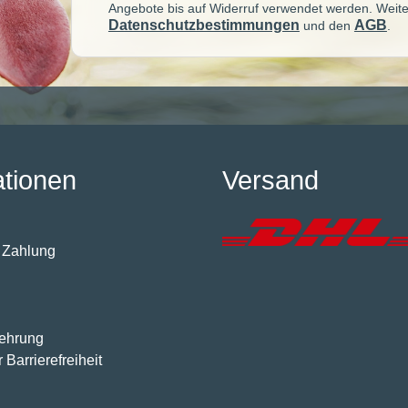
Angebote bis auf Widerruf verwendet werden. Weite
Datenschutzbestimmungen
AGB
und den
.
ationen
Versand
 Zahlung
lehrung
 Barrierefreiheit