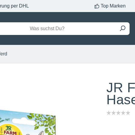
erung per DHL
Top Marken
ferd
JR F
Hase
Inhalt:
8 