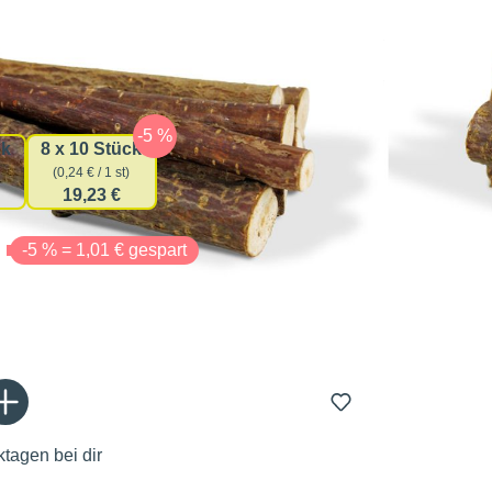
auswählen
gsmenge
ck
8 x 10 Stück
(0,24 € / 1 st)
19,23 €
€
-5 % = 1,01 € gespart
Gib den gewünschten Wert ein oder benutze die Schaltflächen um die Anzahl zu er
In den Warenkorb
tagen bei dir