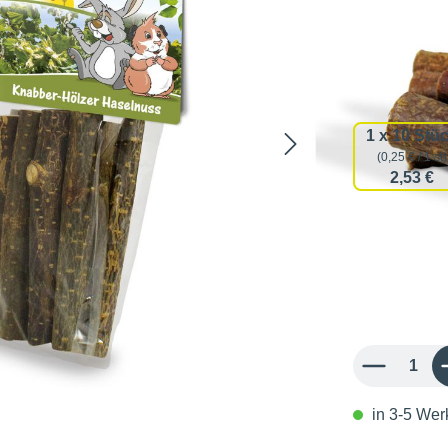
Sorten
Verpackun
1 x 10 Stü
(0,25 € / 1 st)
2,53 €
19,23 
0,24 € / 1 st
inkl. MwSt.
Produkt Anzahl: 
in 3-5 Werk