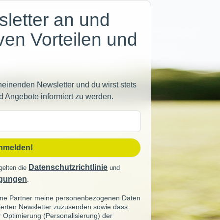
letter an und
iven Vorteilen und
heinenden Newsletter und du wirst stets
d Angebote informiert zu werden.
sse
anmelden!
Datenschutzrichtlinie
gelten die
und
gungen
.
seine Partner meine personenbezogenen Daten
sierten Newsletter zuzusenden sowie dass
ur Optimierung (Personalisierung) der