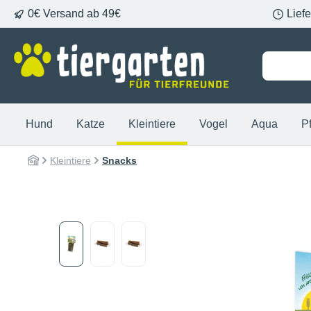
0€ Versand ab 49€
Lief
springen
Zur Hauptnavigation springen
Hund
Katze
Kleintiere
Vogel
Aqua
P
Kleintiere
Snacks
Bildergalerie überspringen