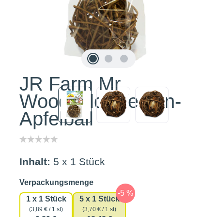
JR Farm Mr
Woodfield Weiden-
Apfelball
Inhalt:
5 x 1 Stück
auswählen
Verpackungsmenge
1 x 1 Stück
5 x 1 Stück
(3,89 € / 1 st)
(3,70 € / 1 st)