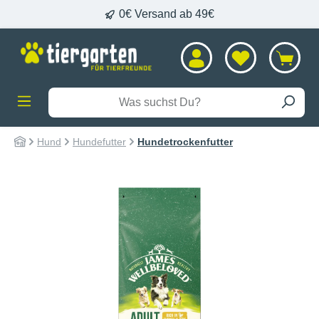
0€ Versand ab 49€
alt springen
Hund
Hundefutter
Hundetrockenfutter
Bildergalerie überspringen