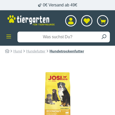
0€ Versand ab 49€
alt springen
Hund
Hundefutter
Hundetrockenfutter
Bildergalerie überspringen