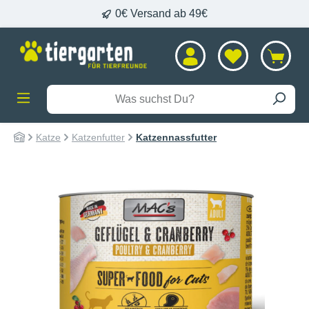
0€ Versand ab 49€
alt springen
Katze
Katzenfutter
Katzennassfutter
Bildergalerie überspringen