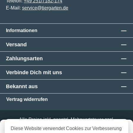
Telefon:
+49 251/7182-174
E-Mail:
service@tiergarten.de
Informationen
Versand
Zahlungsarten
Verbinde Dich mit uns
Bekannt aus
Vertrag widerrufen
Alle Preise inkl. gesetzl. Mehrwertsteuer zzgl.
Versandkosten
und ggf. Nachnahmegebühren, wenn
in 3-5 Werktagen bei dir
Diese Website verwendet Cookies zur Verbesserung