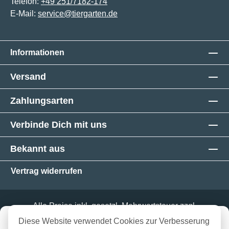
Telefon:
+49 251/7182-174
E-Mail:
service@tiergarten.de
Informationen
Versand
Zahlungsarten
Verbinde Dich mit uns
Bekannt aus
Vertrag widerrufen
Alle Preise inkl. gesetzl. Mehrwertsteuer zzgl.
Versandkosten
und ggf. Nachnahmegebühren, wenn
in 3-5 Werktagen bei dir
Diese Website verwendet Cookies zur Verbesserung