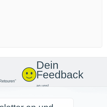
Dein
Feedback
Retouren"
an uns!