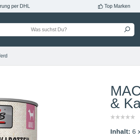
erung per DHL
Top Marken
ferd
MAC´
& Ka
Inhalt:
6 