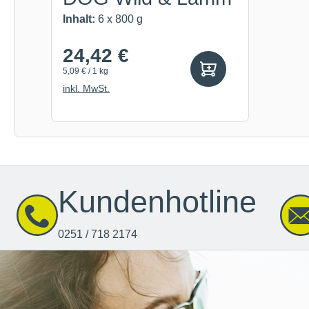
Inhalt:
6 x 800 g
24,42 €
5,09 € / 1 kg
inkl. MwSt.
Kundenhotline
0251 / 718 2174