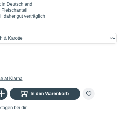
t in Deutschland
 Fleischanteil
i, daher gut verträglich
€
Gib den gewünschten Wert ein oder benutze die Schaltflächen um die Anzahl zu er
In den Warenkorb
tagen bei dir