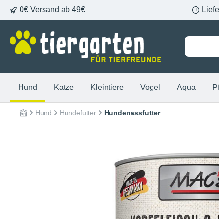
0€ Versand ab 49€
Lief
springen
Zur Hauptnavigation springen
Hund
Katze
Kleintiere
Vogel
Aqua
P
Hund
Hundefutter
Hundenassfutter
Bildergalerie überspringen