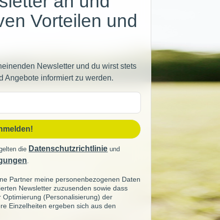
letter an und
iven Vorteilen und
heinenden Newsletter und du wirst stets
d Angebote informiert zu werden.
sse
anmelden!
Datenschutzrichtlinie
gelten die
und
gungen
.
seine Partner meine personenbezogenen Daten
sierten Newsletter zuzusenden sowie dass
ur Optimierung (Personalisierung) der
re Einzelheiten ergeben sich aus den