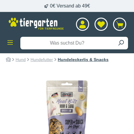
0€ Versand ab 49€
alt springen
Hund
Hundefutter
Hundeleckerlis & Snacks
Bildergalerie überspringen