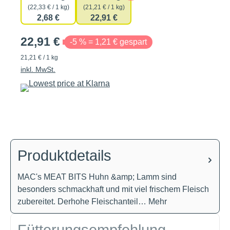
(22,33 € / 1 kg)
(21,21 € / 1 kg)
2,68 €
22,91 €
22,91 €
-5 % = 1,21 € gespart
21,21 € / 1 kg
inkl. MwSt.
Produktdetails
MAC's MEAT BITS Huhn &amp; Lamm sind
besonders schmackhaft und mit viel frischem Fleisch
zubereitet. Derhohe Fleischanteil…
Mehr