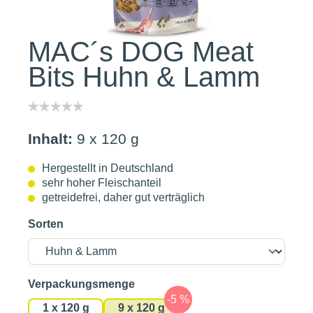
MAC´s DOG Meat
Bits Huhn & Lamm
Inhalt:
9 x 120 g
Hergestellt in Deutschland
sehr hoher Fleischanteil
getreidefrei, daher gut verträglich
Sorten
auswählen
Verpackungsmenge
1 x 120 g
9 x 120 g