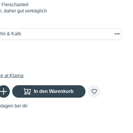
 Fleischanteil
i, daher gut verträglich
€
Gib den gewünschten Wert ein oder benutze die Schaltflächen um die Anzahl zu er
In den Warenkorb
tagen bei dir