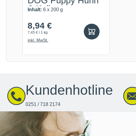
DOG Puppy Huhn
& Kalb
Inhalt:
6 x 200 g
8,94 €
7,45 € / 1 kg
inkl. MwSt.
Kundenhotline
0251 / 718 2174