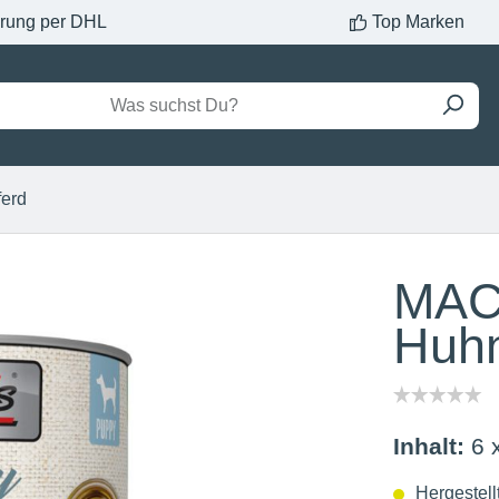
erung per DHL
Top Marken
ferd
MAC
Huhn
Inhalt:
6 
Hergestell