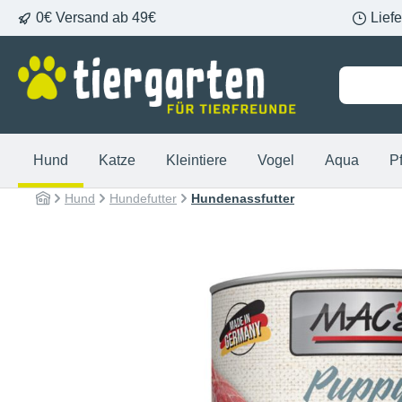
0€ Versand ab 49€
Lief
springen
Zur Hauptnavigation springen
Hund
Katze
Kleintiere
Vogel
Aqua
P
Hund
Hundefutter
Hundenassfutter
Bildergalerie überspringen