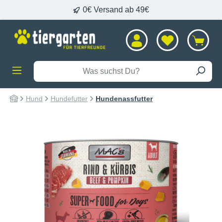
0€ Versand ab 49€
alt springen
Hund
Hundefutter
Hundenassfutter
Bildergalerie überspringen