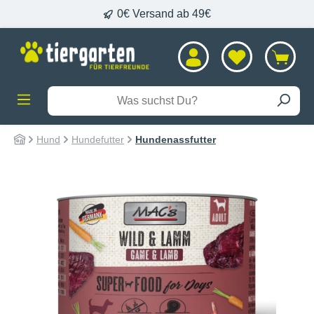
0€ Versand ab 49€
alt springen
Hund
Hundefutter
Hundenassfutter
Bildergalerie überspringen