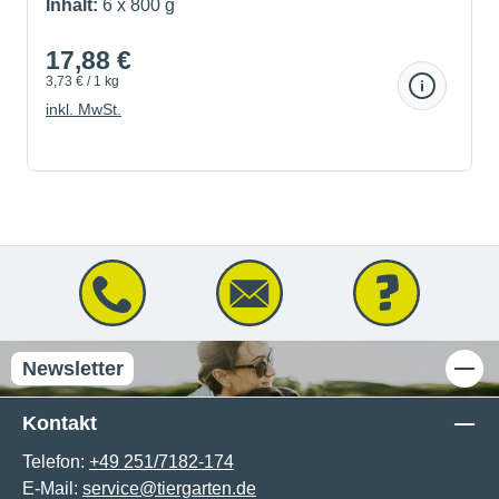
Inhalt:
6 x 800 g
17,88 €
3,73 € / 1 kg
inkl. MwSt.
Newsletter
Kontakt
Telefon:
+49 251/7182-174
E-Mail:
service@tiergarten.de