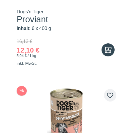
Dogs'n Tiger
Proviant
Inhalt:
6 x 400 g
16,13 €
12,10 €
5,04 € / 1 kg
inkl. MwSt.
%