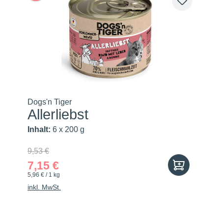
Dogs'n Tiger
Allerliebst
Inhalt:
6 x 200 g
9,53 €
7,15 €
5,96 € / 1 kg
inkl. MwSt.