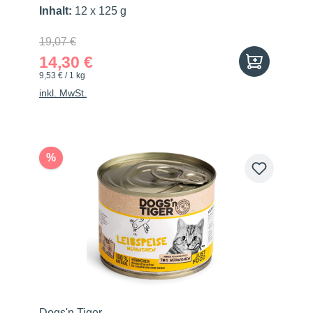
Inhalt:
12 x 125 g
19,07 €
14,30 €
9,53 € / 1 kg
inkl. MwSt.
%
Dogs'n Tiger