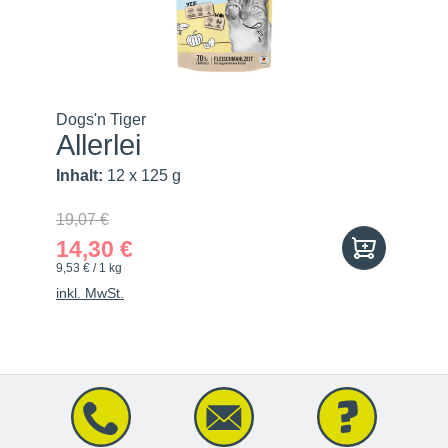
Dogs'n Tiger
Allerlei
Inhalt:
12 x 125 g
19,07 €
14,30 €
9,53 € / 1 kg
inkl. MwSt.