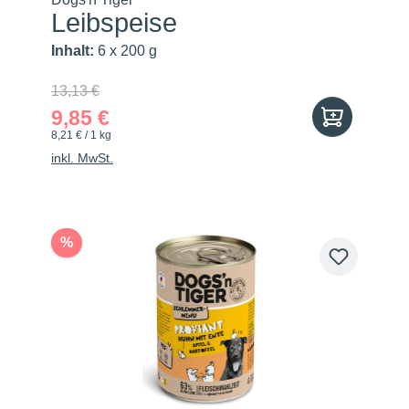
Leibspeise
Inhalt:
6 x 200 g
13,13 €
9,85 €
8,21 € / 1 kg
inkl. MwSt.
%