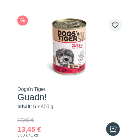
%
Dogs'n Tiger
Guadn!
Inhalt:
6 x 400 g
17,93 €
13,45 €
5,60 € / 1 kg