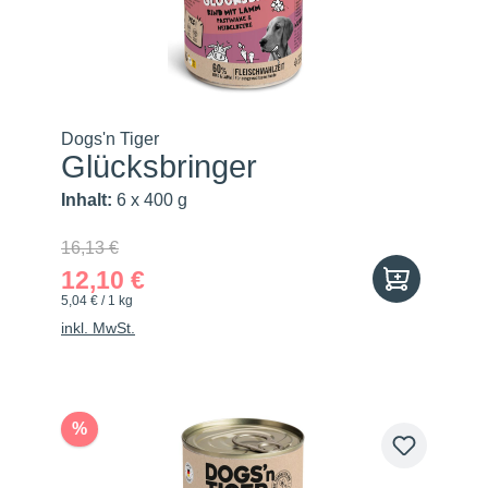
Dogs'n Tiger
Glücksbringer
Inhalt:
6 x 400 g
16,13 €
12,10 €
5,04 € / 1 kg
inkl. MwSt.
%