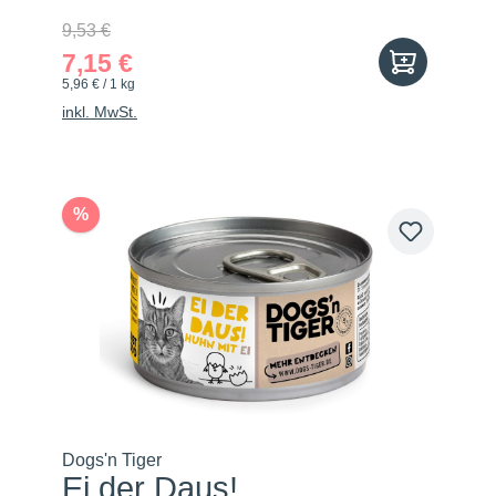
9,53 €
7,15 €
5,96 € / 1 kg
inkl. MwSt.
%
Dogs'n Tiger
Ei der Daus!