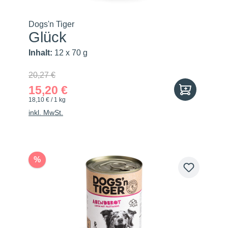
Dogs'n Tiger
Glück
Inhalt:
12 x 70 g
20,27 €
15,20 €
18,10 € / 1 kg
inkl. MwSt.
%