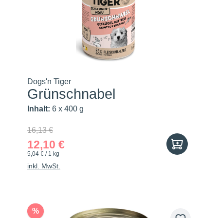
Dogs'n Tiger
Grünschnabel
Inhalt:
6 x 400 g
16,13 €
12,10 €
5,04 € / 1 kg
inkl. MwSt.
%