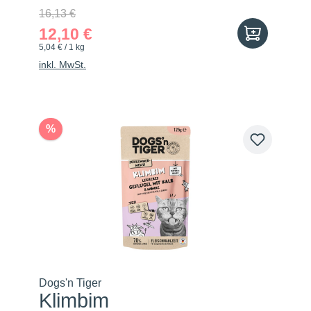
16,13 €
12,10 €
5,04 € / 1 kg
inkl. MwSt.
%
Dogs'n Tiger
Klimbim