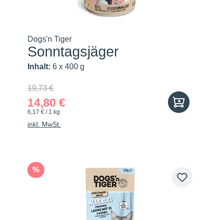
Dogs'n Tiger
Sonntagsjäger
Inhalt:
6 x 400 g
19,73 €
14,80 €
6,17 € / 1 kg
inkl. MwSt.
%