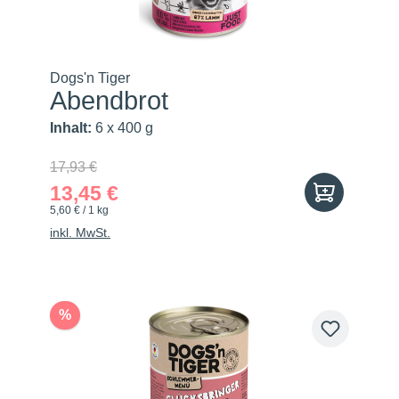
Dogs'n Tiger
Abendbrot
Inhalt:
6 x 400 g
17,93 €
13,45 €
5,60 € / 1 kg
inkl. MwSt.
%