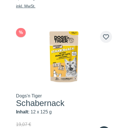
inkl. MwSt.
%
Dogs'n Tiger
Schabernack
Inhalt:
12 x 125 g
19,07 €