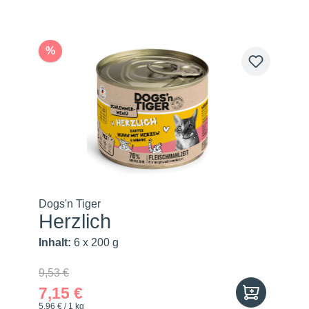
%
Dogs'n Tiger
Herzlich
Inhalt:
6 x 200 g
9,53 €
7,15 €
5,96 € / 1 kg