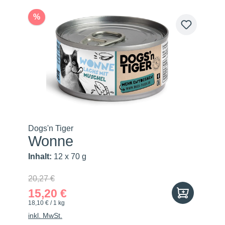
%
Dogs'n Tiger
Wonne
Inhalt:
12 x 70 g
20,27 €
15,20 €
18,10 € / 1 kg
inkl. MwSt.