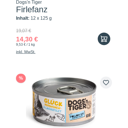
Dogs'n Tiger
Firlefanz
Inhalt:
12 x 125 g
19,07 €
14,30 €
9,53 € / 1 kg
inkl. MwSt.
%