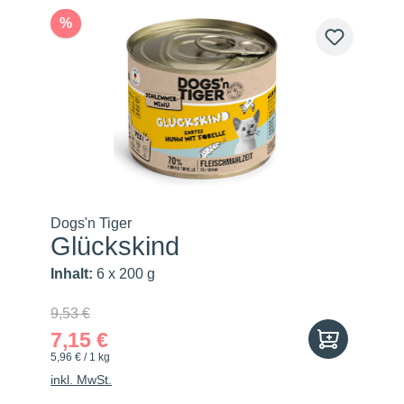
%
Dogs'n Tiger
Glückskind
Inhalt:
6 x 200 g
9,53 €
7,15 €
5,96 € / 1 kg
inkl. MwSt.