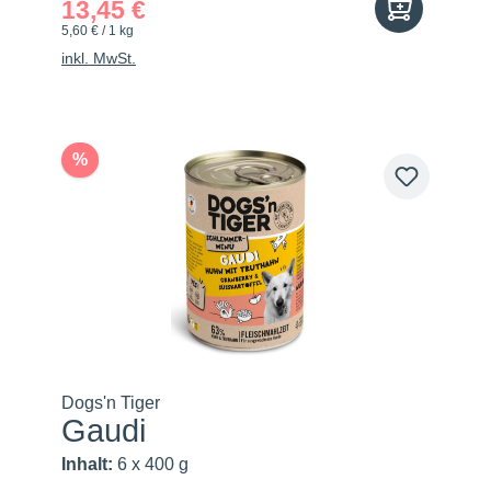
13,45 €
5,60 € / 1 kg
inkl. MwSt.
%
Dogs'n Tiger
Gaudi
Inhalt:
6 x 400 g