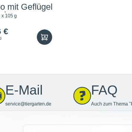
 mit Geflügel
ück
 x 105 g
6 €
g
E-Mail
FAQ
service@tiergarten.de
Auch zum Thema "
Newsletter