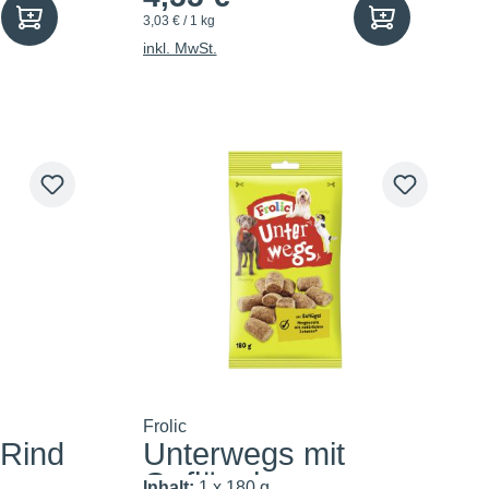
3,03 € / 1 kg
inkl. MwSt.
Frolic
 Rind
Unterwegs mit
Geflügel
Inhalt:
1 x 180 g