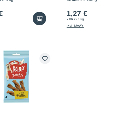
€
1,27 €
7,06 € / 1 kg
inkl. MwSt.