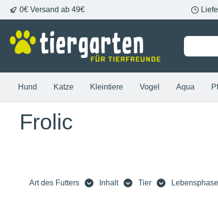
0€ Versand ab 49€
Lief
springen
Zur Hauptnavigation springen
Hund
Katze
Kleintiere
Vogel
Aqua
P
Frolic
Art des Futters
Inhalt
Tier
Lebensphas