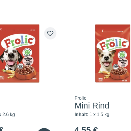
Frolic
Mini Rind
x 2.6 kg
Inhalt:
1 x 1.5 kg
€
4,55 €