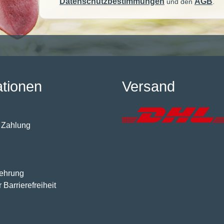
Datenschutzbestimmungen
AGB
und den
.
ationen
Versand
 Zahlung
lehrung
 Barrierefreiheit