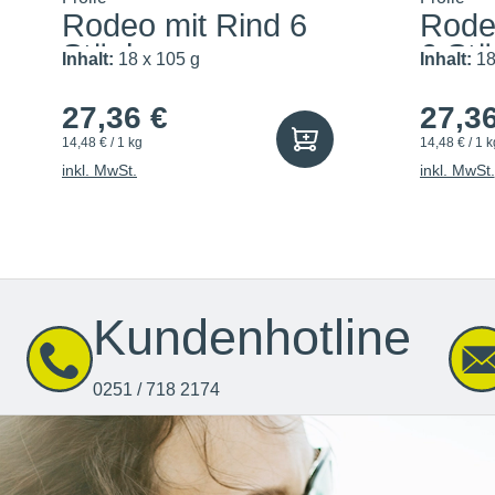
Rodeo mit Rind 6
Rodeo
Stück
6 St
Inhalt:
18 x 105 g
Inhalt:
18
27,36 €
27,3
14,48 € / 1 kg
14,48 € / 1 k
inkl. MwSt.
inkl. MwSt.
Kundenhotline
0251 / 718 2174