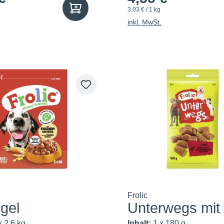
3,03 € / 1 kg
inkl. MwSt.
Frolic
gel
Unterwegs mit
x 2.6 kg
Inhalt:
1 x 180 g