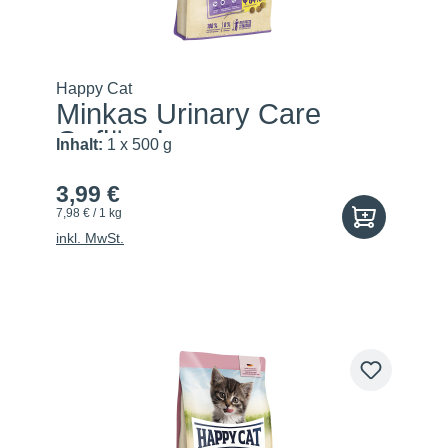
Happy Cat
Minkas Urinary Care
Geflügel
Inhalt:
1 x 500 g
3,99 €
7,98 € / 1 kg
inkl. MwSt.