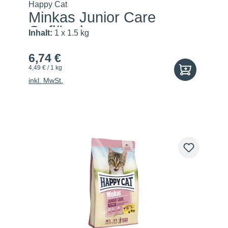
Happy Cat
Minkas Junior Care
Geflügel
Inhalt:
1 x 1.5 kg
6,74 €
4,49 € / 1 kg
inkl. MwSt.