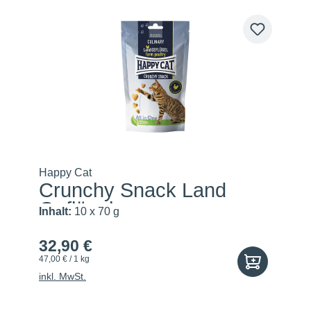
Happy Cat
Crunchy Snack Land
Geflügel
Inhalt:
10 x 70 g
32,90 €
47,00 € / 1 kg
inkl. MwSt.