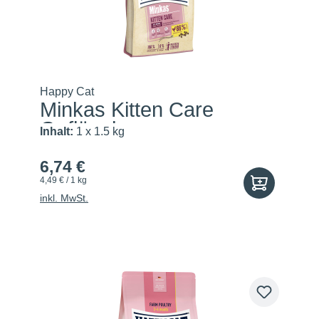
Happy Cat
Minkas Kitten Care
Geflügel
Inhalt:
1 x 1.5 kg
6,74 €
4,49 € / 1 kg
inkl. MwSt.