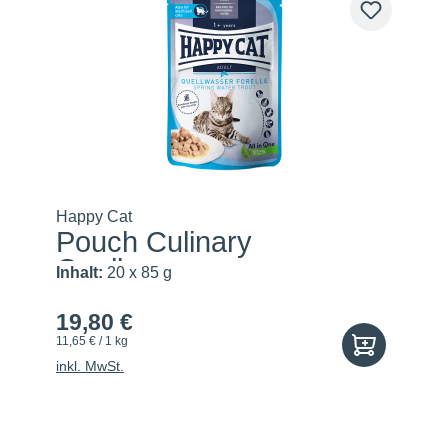
Happy Cat
Pouch Culinary
Quellwasser-...
Inhalt:
20 x 85 g
19,80 €
11,65 € / 1 kg
inkl. MwSt.