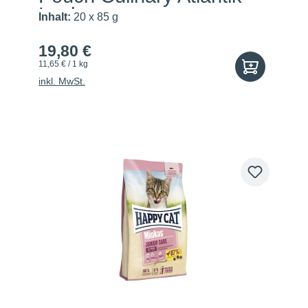
Lachs
Inhalt:
20 x 85 g
19,80 €
11,65 € / 1 kg
inkl. MwSt.