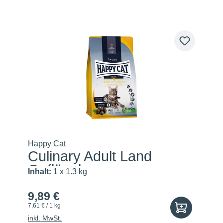
Happy Cat
Culinary Adult Land
Geflügel
Inhalt:
1 x 1.3 kg
9,89 €
7,61 € / 1 kg
inkl. MwSt.