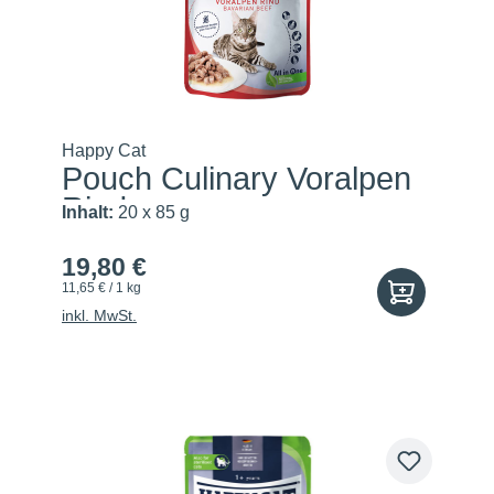
Happy Cat
Pouch Culinary Voralpen
Rind
Inhalt:
20 x 85 g
19,80 €
11,65 € / 1 kg
inkl. MwSt.