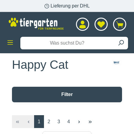
Lieferung per DHL
alt springen
Happy Cat
Filter
Seite
Seite
Seite
Seite
1
2
3
4