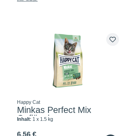
Happy Cat
Minkas Perfect Mix
Geflügel...
Inhalt:
1 x 1.5 kg
6,56 €