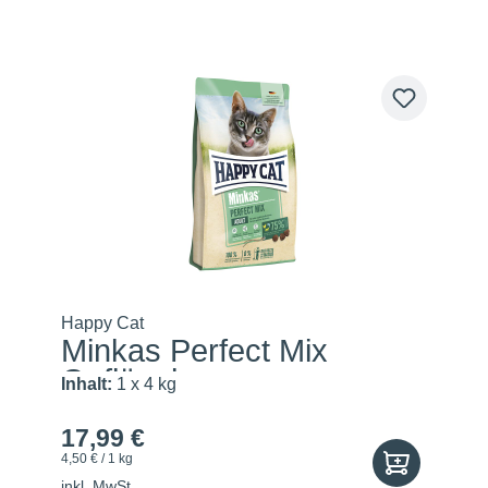
Happy Cat
Minkas Perfect Mix
Geflügel...
Inhalt:
1 x 4 kg
17,99 €
4,50 € / 1 kg
inkl. MwSt.