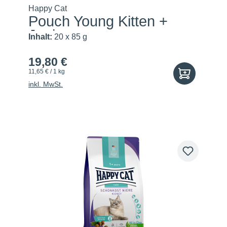
Happy Cat
Pouch Young Kitten +
Junior...
Inhalt:
20 x 85 g
19,80 €
11,65 € / 1 kg
inkl. MwSt.