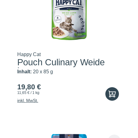
Happy Cat
Pouch Culinary Weide
Lamm
Inhalt:
20 x 85 g
19,80 €
11,65 € / 1 kg
inkl. MwSt.