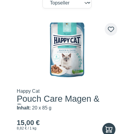
Happy Cat
Pouch Care Magen &
Darm
Inhalt:
20 x 85 g
15,00 €
8,82 € / 1 kg