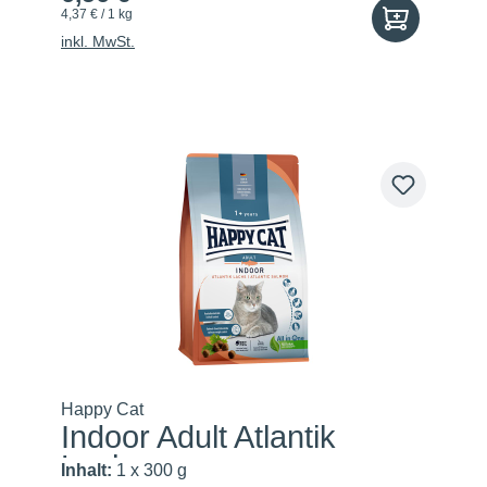
4,37 € / 1 kg
inkl. MwSt.
Happy Cat
Indoor Adult Atlantik
Lachs
Inhalt:
1 x 300 g