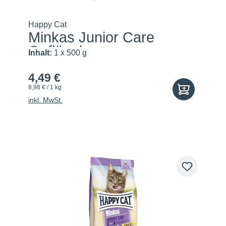
Happy Cat
Minkas Junior Care
Geflügel
Inhalt:
1 x 500 g
4,49 €
8,98 € / 1 kg
inkl. MwSt.