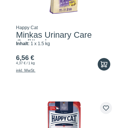
Happy Cat
Minkas Urinary Care
Geflügel
Inhalt:
1 x 1.5 kg
6,56 €
4,37 € / 1 kg
inkl. MwSt.