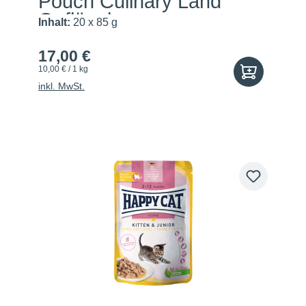
Pouch Culinary Land
Geflügel
Inhalt:
20 x 85 g
17,00 €
10,00 € / 1 kg
inkl. MwSt.