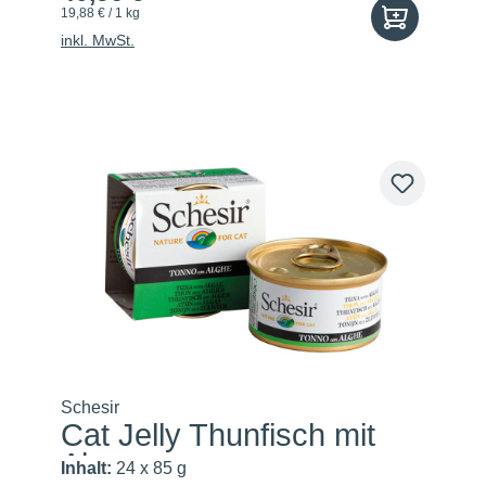
19,88 € / 1 kg
inkl. MwSt.
Schesir
Cat Jelly Thunfisch mit
Algen
Inhalt:
24 x 85 g