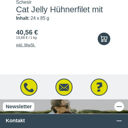
Schesir
Cat Jelly Hühnerfilet mit
S...
Inhalt:
24 x 85 g
40,56 €
19,88 € / 1 kg
inkl. MwSt.
Newsletter
Kontakt