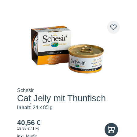
Schesir
Cat Jelly mit Thunfisch
und...
Inhalt:
24 x 85 g
40,56 €
19,88 € / 1 kg
inkl. MwSt.