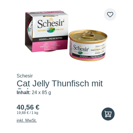
Schesir
Cat Jelly Thunfisch mit
Sch...
Inhalt:
24 x 85 g
40,56 €
19,88 € / 1 kg
inkl. MwSt.