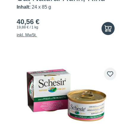
und...
Inhalt:
24 x 85 g
40,56 €
19,88 € / 1 kg
inkl. MwSt.