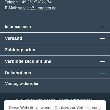
Telefon:
+49 251/7182-174
E-Mail:
service@tiergarten.de
Informationen
Versand
Zahlungsarten
Verbinde Dich mit uns
Bekannt aus
Vertrag widerrufen
Alle Preise inkl. gesetzl. Mehrwertsteuer zzgl.
Versandkosten
und ggf. Nachnahmegebühren, wenn
Diese Website verwendet Cookies zur Verbesserung