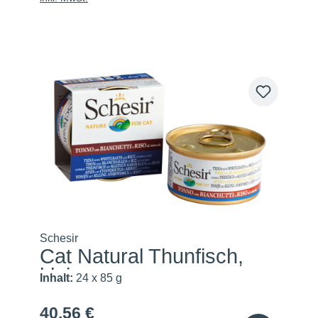
Schesir
Cat Natural Thunfisch,
klei...
Inhalt:
24 x 85 g
40,56 €