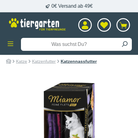
0€ Versand ab 49€
alt springen
Katze
Katzenfutter
Katzennassfutter
Bildergalerie überspringen