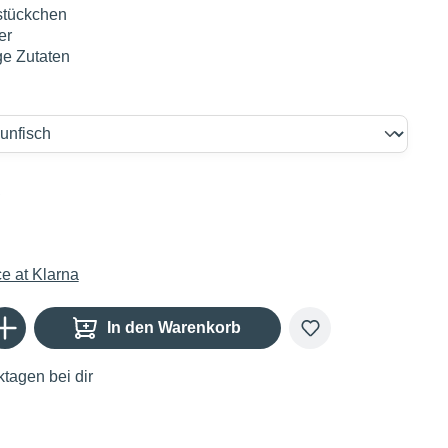
tstückchen
er
ge Zutaten
€
Gib den gewünschten Wert ein oder benutze die Schaltflächen um die Anzahl zu er
In den Warenkorb
tagen bei dir