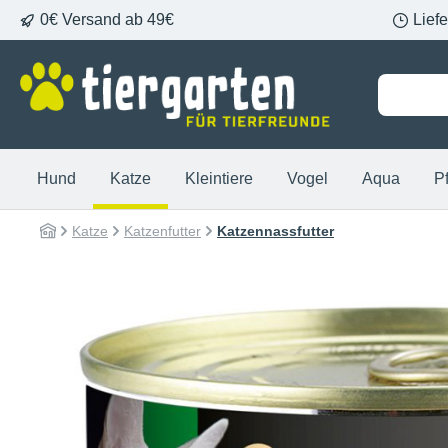
0€ Versand ab 49€
Lief
springen
Zur Hauptnavigation springen
Hund
Katze
Kleintiere
Vogel
Aqua
P
Katze
Katzenfutter
Katzennassfutter
Bildergalerie überspringen