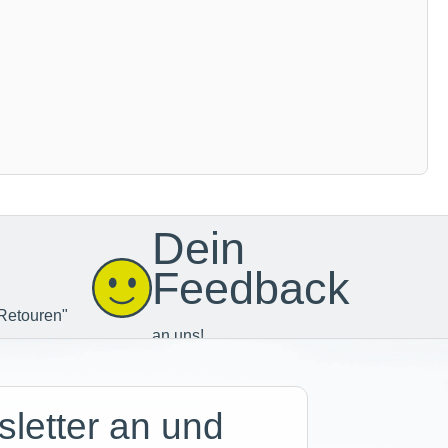
Dein
Feedback
Retouren"
an uns!
letter an und