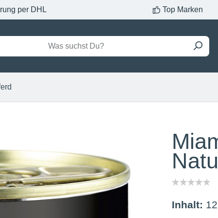
erung per DHL
Top Marken
ferd
Miam
Natu
Inhalt:
12