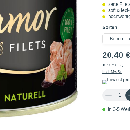
zarte File
soft & leck
hochwerti
Sorten
20,40 
10,90 € / 1 kg
inkl. MwSt.
Produkt Anzahl: 
in 3-5 Werk