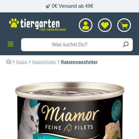
0€ Versand ab 49€
alt springen
Katze
Katzenfutter
Katzennassfutter
Bildergalerie überspringen