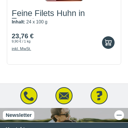
Feine Filets Huhn in
Tomate...
Inhalt:
24 x 100 g
23,76 €
9,90 € / 1 kg
inkl. MwSt.
Newsletter