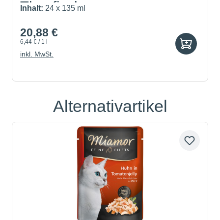
Thunfisch
Inhalt:
24 x 135 ml
20,88 €
6,44 € / 1 l
inkl. MwSt.
Alternativartikel
Produktgalerie überspringen