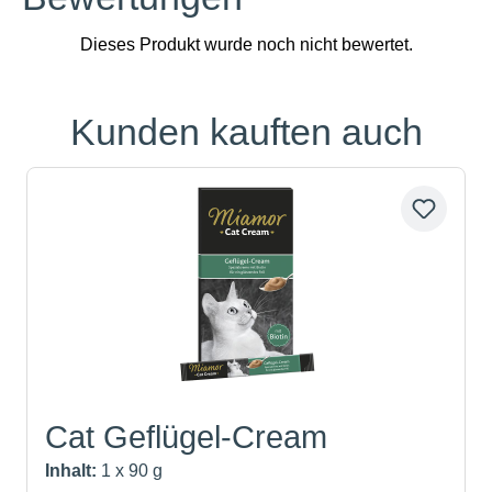
Kunden kauften auch
Produktgalerie überspringen
Cat Geflügel-Cream
Inhalt:
1 x 90 g