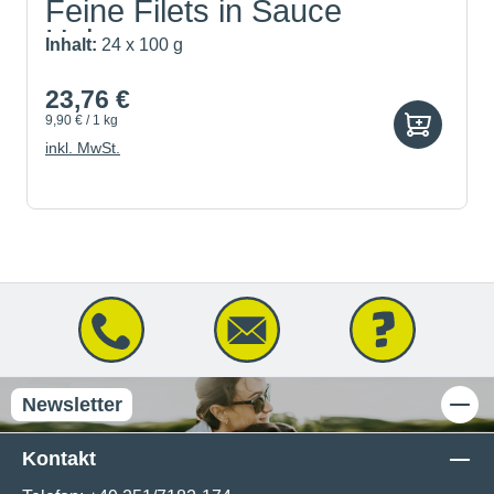
Feine Filets in Sauce
Huhn...
Inhalt:
24 x 100 g
23,76 €
9,90 € / 1 kg
inkl. MwSt.
Newsletter
Kontakt