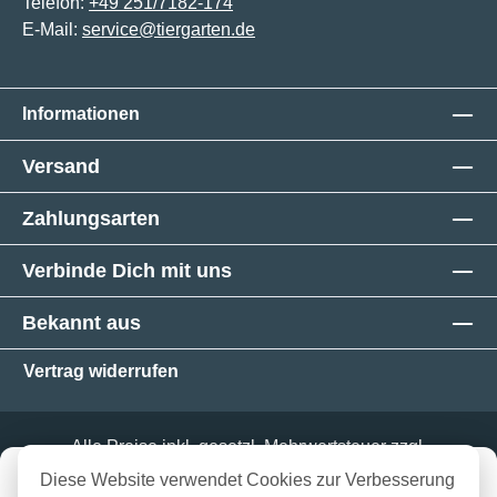
Telefon:
+49 251/7182-174
E-Mail:
service@tiergarten.de
Informationen
Versand
Zahlungsarten
Verbinde Dich mit uns
Bekannt aus
Vertrag widerrufen
Alle Preise inkl. gesetzl. Mehrwertsteuer zzgl.
Versandkosten
und ggf. Nachnahmegebühren, wenn
in 3-5 Werktagen bei dir
Diese Website verwendet Cookies zur Verbesserung