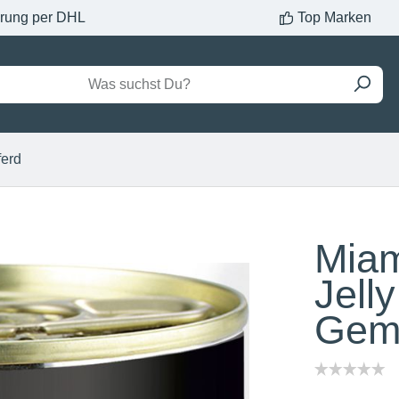
erung per DHL
Top Marken
ferd
Miam
Jell
Gem