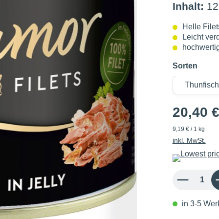
Inhalt:
12
Helle File
Leicht ver
hochwerti
Sorten
20,40 
9,19 € / 1 kg
inkl. MwSt.
Produkt Anzahl: 
in 3-5 Werk