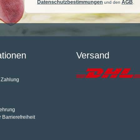
Datenschutzbestimmungen
AGB
und den
.
ationen
Versand
 Zahlung
lehrung
 Barrierefreiheit