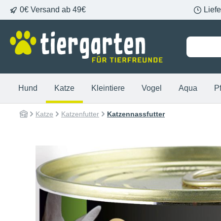
0€ Versand ab 49€
Lief
springen
Zur Hauptnavigation springen
Hund
Katze
Kleintiere
Vogel
Aqua
P
Katze
Katzenfutter
Katzennassfutter
Bildergalerie überspringen