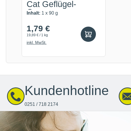
Cat Geflügel-
Cream
Inhalt:
1 x 90 g
1,79 €
19,89 € / 1 kg
inkl. MwSt.
Kundenhotline
0251 / 718 2174