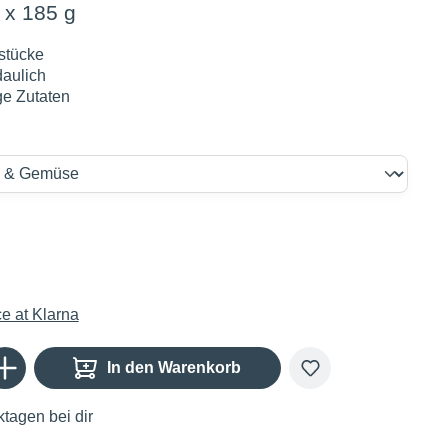
 x 185 g
tstücke
daulich
ge Zutaten
€
Gib den gewünschten Wert ein oder benutze die Schaltflächen um die Anzahl zu er
In den Warenkorb
tagen bei dir