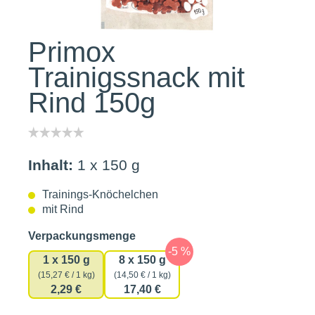
Primox
Trainigssnack mit
Rind 150g
Inhalt:
1 x 150 g
Trainings-Knöchelchen
mit Rind
auswählen
Verpackungsmenge
1 x 150 g
8 x 150 g
(15,27 € / 1 kg)
(14,50 € / 1 kg)
2,29 €
17,40 €