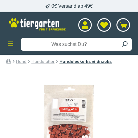
0€ Versand ab 49€
alt springen
Hund
Hundefutter
Hundeleckerlis & Snacks
Bildergalerie überspringen