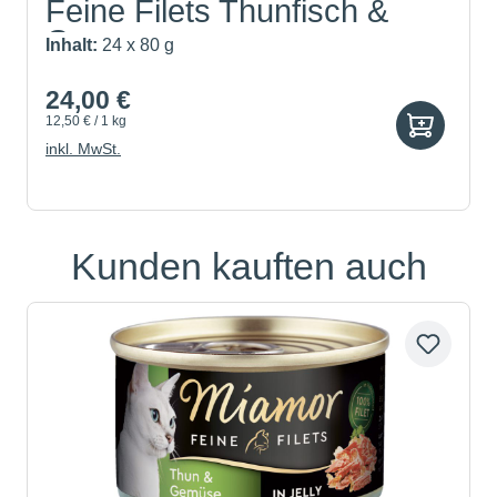
Feine Filets Thunfisch &
Ge...
Inhalt:
24 x 80 g
24,00 €
12,50 € / 1 kg
inkl. MwSt.
Kunden kauften auch
Produktgalerie überspringen