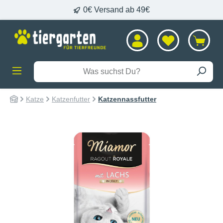
0€ Versand ab 49€
alt springen
Katze
Katzenfutter
Katzennassfutter
Bildergalerie überspringen