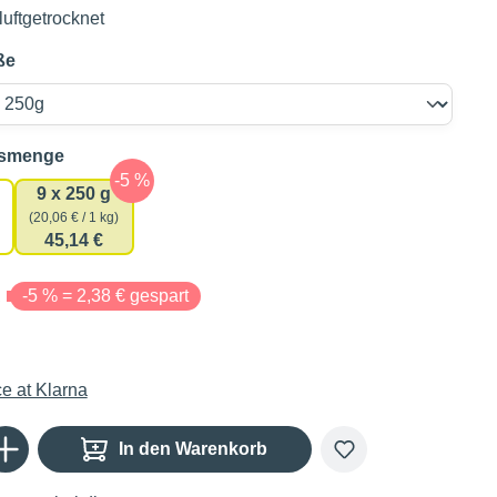
uftgetrocknet
ße
auswählen
gsmenge
9 x 250 g
(20,06 € / 1 kg)
45,14 €
€
-5 % = 2,38 € gespart
Gib den gewünschten Wert ein oder benutze die Schaltflächen um die Anzahl zu er
In den Warenkorb