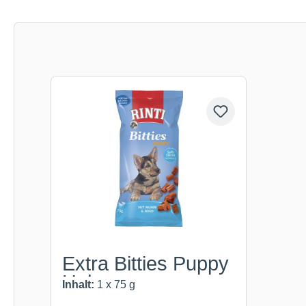
Produktgalerie überspringen
Extra Bitties Puppy
Huhn un...
Inhalt:
1 x 75 g