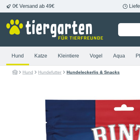
0€ Versand ab 49€
Lief
springen
Zur Hauptnavigation springen
Hund
Katze
Kleintiere
Vogel
Aqua
P
Hund
Hundefutter
Hundeleckerlis & Snacks
Bildergalerie überspringen