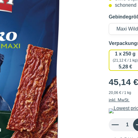
schonend l
Gebindegrö
Verpackun
1 x 250 g
(21,12 € / 1 kg)
5,28 €
45,14 
20,06 € / 1 kg
inkl. MwSt.
Produkt Anzahl: 