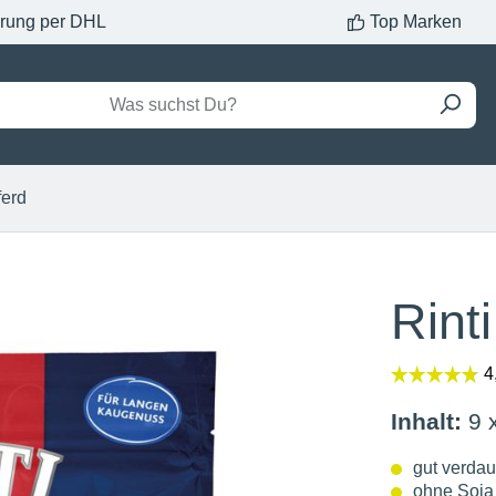
erung per DHL
Top Marken
ferd
Rint
Inhalt:
9 
gut verdau
ohne Soja