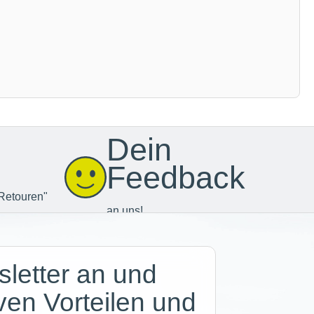
Dein
Feedback
Retouren"
an uns!
letter an und
iven Vorteilen und