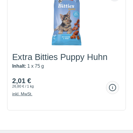
Extra Bitties Puppy Huhn
un...
Inhalt:
1 x 75 g
2,01 €
26,80 € / 1 kg
inkl. MwSt.