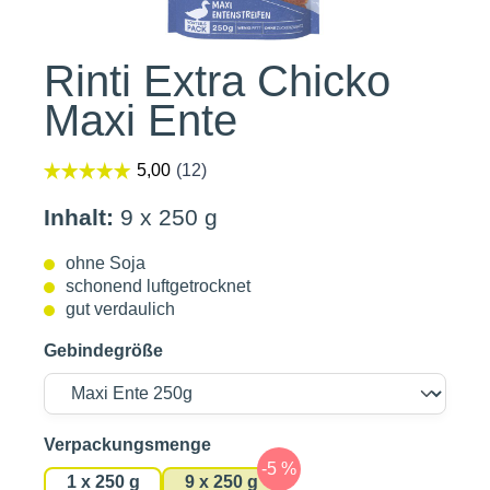
Rinti Extra Chicko
Maxi Ente
Inhalt:
9 x 250 g
ohne Soja
schonend luftgetrocknet
gut verdaulich
Gebindegröße
auswählen
Verpackungsmenge
1 x 250 g
9 x 250 g