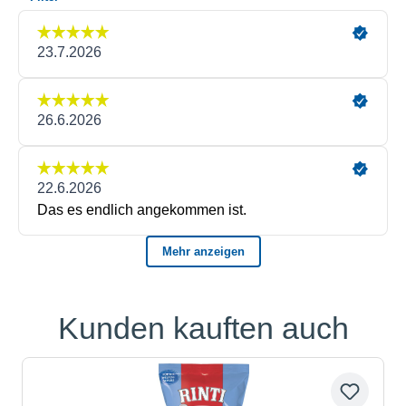
Kunden kauften auch
Produktgalerie überspringen