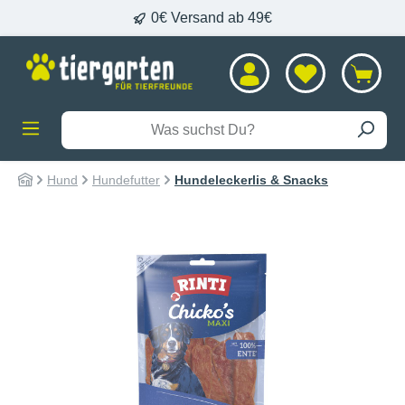
0€ Versand ab 49€
alt springen
Hund
Hundefutter
Hundeleckerlis & Snacks
Bildergalerie überspringen