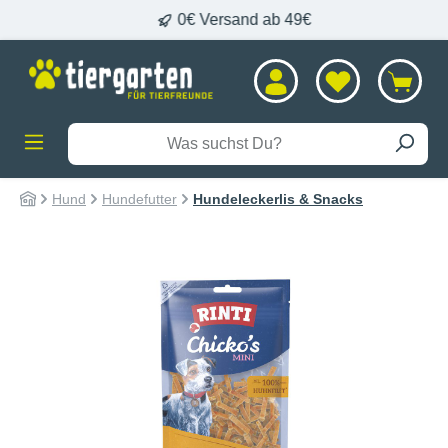
L
0€ Versand ab 49€
alt springen
Hund
Hundefutter
Hundeleckerlis & Snacks
Bildergalerie überspringen