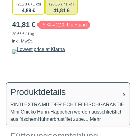
(21,73 € / 1 kg)
(20,65 € / 1 kg)
4,89 €
41,81 €
41,81 €
-5 % = 2,20 € gespart
20,65 € / 1 kg
inkl. MwSt.
Produktdetails
RINTI EXTRA MIT DER ECHT-FLEISCHGARANTIE.
Mini Chicko Huhn-Häppchen werden ausschließlich
aus frischemHühnerbrustfilet zube…
Mehr