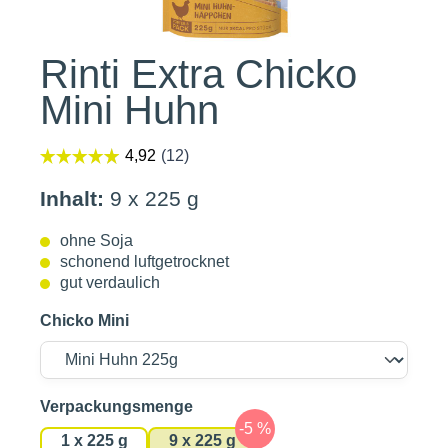
Rinti Extra Chicko
Mini Huhn
Inhalt:
9 x 225 g
ohne Soja
schonend luftgetrocknet
gut verdaulich
Chicko Mini
auswählen
Verpackungsmenge
1 x 225 g
9 x 225 g